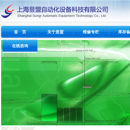
首 页
关于昱盟
维修专栏
库存
公司概况
维修简介
西门子
在线咨询
经营范围
维修范围
FANU
问题与反馈
成功案例
维修周期
INDRAM
建议与投诉
测试设备
其他品牌
流程及收费标准