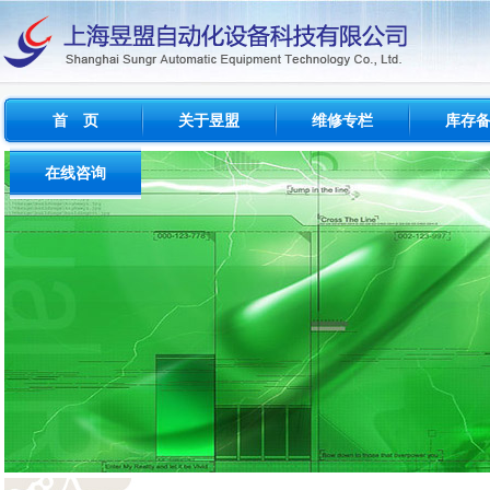
首 页
关于昱盟
维修专栏
库存
公司概况
维修简介
西门子
在线咨询
经营范围
维修范围
FANU
问题与反馈
成功案例
维修周期
INDRAM
建议与投诉
测试设备
其他品牌
流程及收费标准