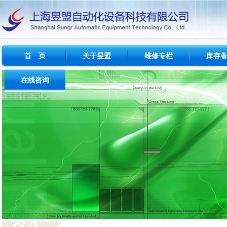
首 页
关于昱盟
维修专栏
库存
公司概况
维修简介
西门子
在线咨询
经营范围
维修范围
FANU
问题与反馈
成功案例
维修周期
INDRAM
建议与投诉
测试设备
其他品牌
流程及收费标准