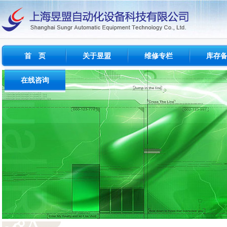
首 页
关于昱盟
维修专栏
库存
公司概况
维修简介
西门子
在线咨询
经营范围
维修范围
FANU
问题与反馈
成功案例
维修周期
INDRAM
建议与投诉
测试设备
其他品牌
流程及收费标准